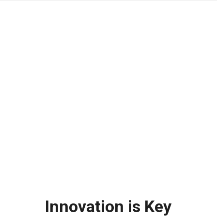
e
Company Profile
Why Us?
Our Services
Innovation is Key