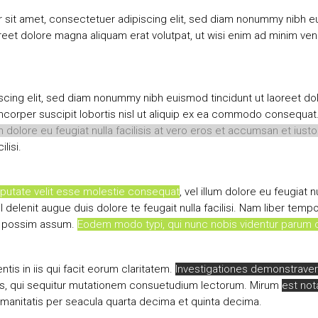
 sit amet, consectetuer adipiscing elit, sed diam nonummy nibh eu
reet dolore magna aliquam erat volutpat, ut wisi enim ad minim ve
scing elit, sed diam nonummy nibh euismod tincidunt ut laoreet do
mcorper suscipit lobortis nisl ut aliquip ex ea commodo consequat. 
um dolore eu feugiat nulla facilisis at vero eros et accumsan et iust
lisi.
vulputate velit esse molestie consequat
, vel illum dolore eu feugiat 
l delenit augue duis dolore te feugait nulla facilisi. Nam liber tem
r possim assum.
Eodem modo typi, qui nunc nobis videntur parum cla
tis in iis qui facit eorum claritatem.
Investigationes demonstraveru
s, qui sequitur mutationem consuetudium lectorum. Mirum
est not
umanitatis per seacula quarta decima et quinta decima.