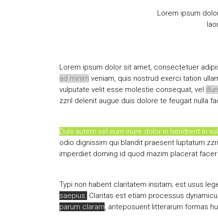
Lorem ipsum dolor
lao
Lorem ipsum dolor sit amet, consectetuer adipi
ad minim
veniam, quis nostrud exerci tation ulla
vulputate velit esse molestie consequat, vel
ill
zzril delenit augue duis dolore te feugait nulla faci
Duis autem vel eum iriure dolor in hendrerit in 
odio dignissim qui blandit praesent luptatum zzri
imperdiet doming id quod mazim placerat face
Typi non habent claritatem insitam; est usus legen
saepius.
Claritas est etiam processus dynamicu
parum claram
, anteposuerit litterarum formas h